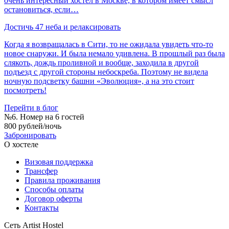
очень интересный хостел в Москве, в котором имеет смысл
остановиться, если…
Достичь 47 неба и релаксировать
Когда я возвращалась в Сити, то не ожидала увидеть что-то
новое снаружи. И была немало удивлена. В прошлый раз была
слякоть, дождь проливной и вообще, заходила в другой
подъезд с другой стороны небоскреба. Поэтому не видела
ночную подсветку башни «Эволюция», а на это стоит
посмотреть!
Перейти в блог
№6. Номер на 6 гостей
800 рублей/ночь
Забронировать
О хостеле
Визовая поддержка
Трансфер
Правила проживания
Способы оплаты
Договор оферты
Контакты
Сеть Artist Hostel