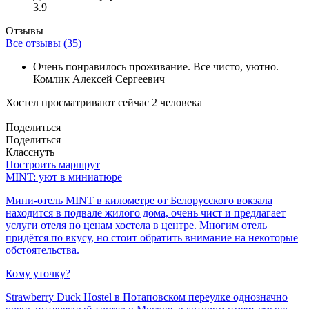
3.9
Отзывы
Все отзывы (35)
Очень понравилось проживание. Все чисто, уютно.
Комлик Алексей Сергеевич
Хостел просматривают сейчас 2 человека
Поделиться
Поделиться
Класснуть
Построить маршрут
MINT: уют в миниатюре
Мини-отель MINT в километре от Белорусского вокзала
находится в подвале жилого дома, очень чист и предлагает
услуги отеля по ценам хостела в центре. Многим отель
придётся по вкусу, но стоит обратить внимание на некоторые
обстоятельства.
Кому уточку?
Strawberry Duck Hostel в Потаповском переулке однозначно