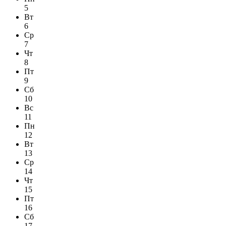
5
Вт
6
Ср
7
Чт
8
Пт
9
Сб
10
Вс
11
Пн
12
Вт
13
Ср
14
Чт
15
Пт
16
Сб
17