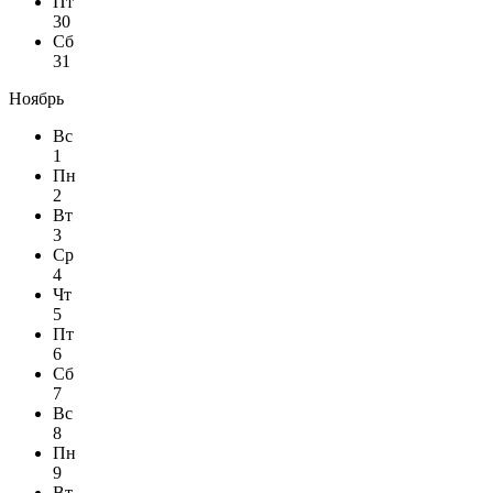
Пт
30
Сб
31
Ноябрь
Вс
1
Пн
2
Вт
3
Ср
4
Чт
5
Пт
6
Сб
7
Вс
8
Пн
9
Вт