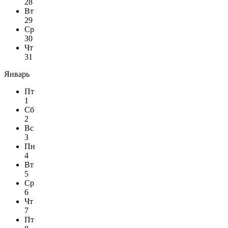
28
Вт
29
Ср
30
Чт
31
Январь
Пт
1
Сб
2
Вс
3
Пн
4
Вт
5
Ср
6
Чт
7
Пт