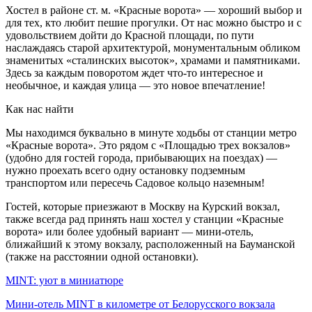
Хостел в районе ст. м. «Красные ворота» — хороший выбор и
для тех, кто любит пешие прогулки. От нас можно быстро и с
удовольствием дойти до Красной площади, по пути
наслаждаясь старой архитектурой, монументальным обликом
знаменитых «сталинских высоток», храмами и памятниками.
Здесь за каждым поворотом ждет что-то интересное и
необычное, и каждая улица — это новое впечатление!
Как нас найти
Мы находимся буквально в минуте ходьбы от станции метро
«Красные ворота». Это рядом с «Площадью трех вокзалов»
(удобно для гостей города, прибывающих на поездах) —
нужно проехать всего одну остановку подземным
транспортом или пересечь Садовое кольцо наземным!
Гостей, которые приезжают в Москву на Курский вокзал,
также всегда рад принять наш хостел у станции «Красные
ворота» или более удобный вариант — мини-отель,
ближайший к этому вокзалу, расположенный на Бауманской
(также на расстоянии одной остановки).
MINT: уют в миниатюре
Мини-отель MINT в километре от Белорусского вокзала