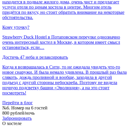
находится в подвале жилого дома, очень чист и предлагает
услуги отеля по ценам хостела в центре. Многим отель
придётся по вкусу, но стоит обратить внимание на некоторые
обстоятельства.
Кому уточку?
Strawberry Duck Hostel в Потаповском переулке однозначно
очень интересный хостел в Москве, в котором имеет смысл
остановиться, если…
Достичь 47 неба и релаксировать
Когда я возвращалась в Сити, то не ожидала увидеть что-то
новое снаружи. И была немало удивлена. В прошлый раз была
слякоть, дождь проливной и вообще, заходила в другой
подъезд с другой стороны небоскреба. Поэтому не видела
ночную подсветку башни «Эволюция», а на это стоит
посмотреть!
Перейти в блог
№6. Номер на 6 гостей
800 рублей/ночь
Забронировать
О хостеле