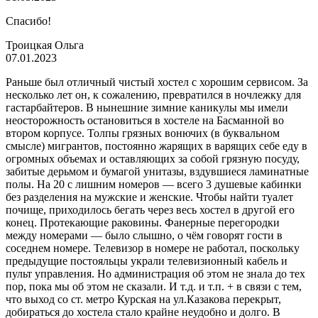
Спасибо!
Троицкая Ольга
07.01.2023
Раньше был отличный чистый хостел с хорошим сервисом. За
несколько лет он, к сожалению, превратился в ночлежку для
гастарбайтеров. В нынешние зимние каникулы мы имели
неосторожность остановиться в хостеле на Басманной во
втором корпусе. Толпы грязных вонючих (в буквальном
смысле) мигрантов, постоянно жарящих в варящих себе еду в
огромных объемах и оставляющих за собой грязную посуду,
забитые дерьмом и бумагой унитазы, вздувшиеся ламинатные
полы. На 20 с лишним номеров — всего 3 душевые кабинки
без разделения на мужские и женские. Чтобы найти туалет
почище, приходилось бегать через весь хостел в другой его
конец. Протекающие раковины. Фанерные перегородки
между номерами — было слышно, о чём говорят гости в
соседнем номере. Телевизор в номере не работал, поскольку
предыдущие постояльцы украли телевизионный кабель и
пульт управления. Но администрация об этом не знала до тех
пор, пока мы об этом не сказали. И т.д. и т.п. + в связи с тем,
что выход со ст. метро Курская на ул.Казакова перекрыт,
добираться до хостела стало крайне неудобно и долго. В