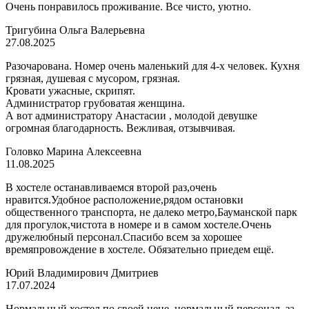
Очень понравилось проживание. Все чисто, уютно.
Тригубина Ольга Валерьевна
27.08.2025
Разочарована. Номер очень маленький для 4-х человек. Кухня
грязная, душевая с мусором, грязная.
Кровати ужасные, скрипят.
Администратор грубоватая женщина.
А вот администратору Анастасии , молодой девушке
огромная благодарность. Вежливая, отзывчивая.
Головко Марина Алексеевна
11.08.2025
В хостеле останавливаемся второй раз,очень
нравится.Удобное расположение,рядом остановки
общественного транспорта, не далеко метро,Бауманской парк
для прогулок,чистота в номере и в самом хостеле.Очень
дружелюбный персонал.Спасибо всем за хорошее
времяпровождение в хостеле. Обязательно приедем ещё.
Юрий Владимирович Дмитриев
17.07.2024
Нормальный хостел по своей цене, нормальный персонал, за