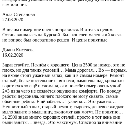
вам или нет.
Алла Степанова
27.08.2020
В целом номер мне очень понравился. И отель в целом.
Останавливалась на Курской. Был конечео маленький косяк
но вопрос был оперативно решен. И цены приятные.
Диана Киселева
16.02.2020
Здравствуйте. Начнём с хорошего. Цена 2500 за номер, это не
плохо, но для таких условий… Мама дорогая… Во — первых,
на входе стоит ужасный запах, как и в самом номере. Ремонт
старый, белье постельное с пятнами, лампочка над кроватью
горит тускло ещё и сломана, сам по себе номер очень узкий
2×3 из за чего не создаётся ощущение комфорта. По поводу
работы персонала, ничего плохого не могу сказать, самые
обычные ребята. Ещё забыла… Туалеты… Это ужасно…
Неприятный запах, старый ремонт, сырость, дешевое жидкое
мыло залито в мыльницу, экономят как могут. Не приятно…
За 2500 знаю много хороших отелей, просто в тот день они
были заняты. 1 звезда. Это максимум. Спасибо за внимание