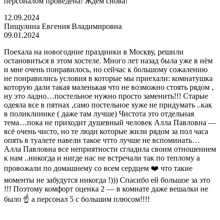
персоналом проведена! Ждем снова!
12.09.2024
Пищулина Евгения Владимировна
09.01.2024
Поехала на новогодние праздники в Москву, решили
остановиться в этом хостеле. Много лет назад была уже в нём
и мне очень понравилось, но сейчас к большому сожалению
не понравились условия в которые мы приехали: комнатушка
которую дали такая маленькая что не возможно стоять рядом ,
ну это ладно…постельное нужно просто заменить!!! Старые
одеяла все в пятнах ,само постельное хуже не придумать ..как
в поликлинике ( даже там лучше) Чистота это отдельная
тема…пока не приходит душевный человек Алла Павловна —
всё очень чисто, но те люди которые жили рядом за пол часа
опять в туалете навели такое чтто лучше не вспоминать…
Алла Павловна все неприятности сгладила своим отношением
к нам ..никогда и нигде нас не встречали так по теплому а
провожали по домашнему со всем сердцем ❤️ что такие
моменты не забудутся никогда !))) Спасибо ей большое за это
!!! Поэтому комфорт оценка 2 — в комнате даже вешалки не
было ☝️ а персонал 5 с большим плюсом!!!!