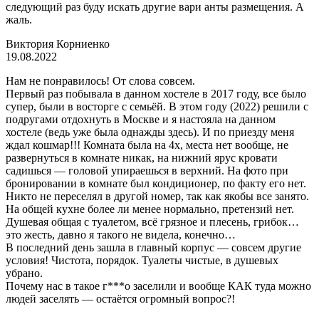
следующий раз буду искать другие вари анты размещения. А
жаль.
Виктория Корниенко
19.08.2022
Нам не понравилось! От слова совсем.
Первый раз побывала в данном хостеле в 2017 году, все было
супер, были в восторге с семьёй. В этом году (2022) решили с
подругами отдохнуть в Москве и я настояла на данном
хостеле (ведь уже была однажды здесь). И по приезду меня
ждал кошмар!!! Комната была на 4х, места нет вообще, не
развернуться в комнате никак, на нижний ярус кровати
садишься — головой упираешься в верхний. На фото при
бронировании в комнате был кондиционер, по факту его нет.
Никто не переселял в другой номер, так как якобы все занято.
На общей кухне более ли менее нормально, претензий нет.
Душевая общая с туалетом, всё грязное и плесень, грибок…
это жесть, давно я такого не видела, конечно…
В последний день зашла в главный корпус — совсем другие
условия! Чистота, порядок. Туалеты чистые, в душевых
убрано.
Почему нас в такое г***о заселили и вообще КАК туда можно
людей заселять — остаётся огромный вопрос?!