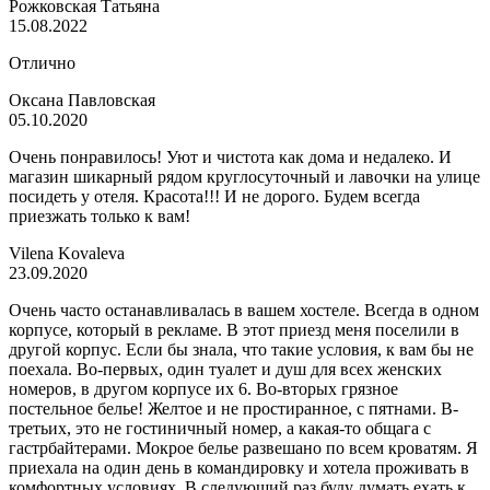
Рожковская Татьяна
15.08.2022
Отлично
Оксана Павловская
05.10.2020
Очень понравилось! Уют и чистота как дома и недалеко. И
магазин шикарный рядом круглосуточный и лавочки на улице
посидеть у отеля. Красота!!! И не дорого. Будем всегда
приезжать только к вам!
Vilena Kovaleva
23.09.2020
Очень часто останавливалась в вашем хостеле. Всегда в одном
корпусе, который в рекламе. В этот приезд меня поселили в
другой корпус. Если бы знала, что такие условия, к вам бы не
поехала. Во-первых, один туалет и душ для всех женских
номеров, в другом корпусе их 6. Во-вторых грязное
постельное белье! Желтое и не простиранное, с пятнами. В-
третьих, это не гостиничный номер, а какая-то общага с
гастрбайтерами. Мокрое белье развешано по всем кроватям. Я
приехала на один день в командировку и хотела проживать в
комфортных условиях. В следующий раз буду думать ехать к