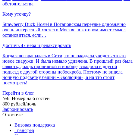
обстоятельства.
Кому уточку?
Strawberry Duck Hostel в Потаповском переулке однозначно
очень интересный хостел в Москве, в котором имеет смысл
остановиться, если…
Достичь 47 неба и релаксировать
Когда я возвращалась в Сити, то не ожидала увидеть что-то
новое снаружи. И была немало удивлена. В прошлый раз была
слякоть, дождь проливной и вообще, заходила в другой
подъезд с другой стороны небоскреба. Поэтому не видела
ночную подсветку башни «Эволюция», а на это стоит
посмотреть!
Перейти в блог
№6. Номер на 6 гостей
800 рублей/ночь
Забронировать
О хостеле
Визовая поддержка
Трансфер