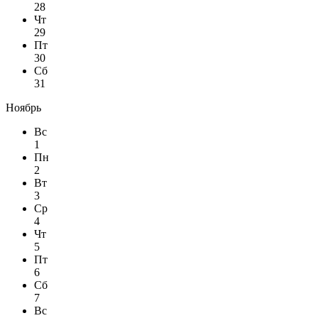
28
Чт
29
Пт
30
Сб
31
Ноябрь
Вс
1
Пн
2
Вт
3
Ср
4
Чт
5
Пт
6
Сб
7
Вс