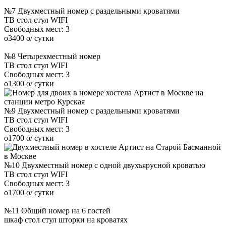
№7 Двухместный номер с раздельными кроватями
ТВ
стол
стул
WIFI
Свободных мест:
3
o
3400
o
/ сутки
№8 Четырехместный номер
ТВ
стол
стул
WIFI
Свободных мест:
3
o
1300
o
/ сутки
№9 Двухместный номер с раздельными кроватями
ТВ
стол
стул
WIFI
Свободных мест:
3
o
1700
o
/ сутки
№10 Двухместный номер с одной двухъярусной кроватью
ТВ
стол
стул
WIFI
Свободных мест:
3
o
1700
o
/ сутки
№11 Общий номер на 6 гостей
шкаф
стол
стул
шторки на кроватях