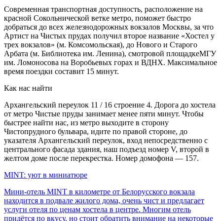
Современная транспортная доступность, расположение на
красной Сокольнической ветке метро, поможет быстро
добраться до всех железнодорожных вокзалов Москвы, за что
Артист на Чистых прудах получил второе название «Хостел у
трех вокзалов» (м. Комсомольская), до Нового и Старого
Арбата (м. Библиотека им. Ленина), смотровой площадкеМГУ
им. Ломоносова на Воробьевых горах и ВДНХ. Максимальное
время поездки составит 15 минут.
Как нас найти
Архангельский переулок 11 / 16 строение 4. Дорога до хостела
от метро Чистые пруды занимает менее пяти минут. Чтобы
быстрее найти нас, из метро выходите в сторону
Чистопрудного бульвара, идите по правой стороне, до
указателя Архангельский переулок, вход непосредственно с
центрального фасада здания, наш подъезд номер V, второй в
желтом доме после перекрестка. Номер домофона — 157.
MINT: уют в миниатюре
Мини-отель MINT в километре от Белорусского вокзала
находится в подвале жилого дома, очень чист и предлагает
услуги отеля по ценам хостела в центре. Многим отель
придётся по вкусу, но стоит обратить внимание на некоторые