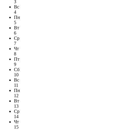
3
Вс
4
Пн
5
Вт
6
Ср
7
Чт
8
Пт
9
Сб
10
Вс
11
Пн
12
Вт
13
Ср
14
Чт
15