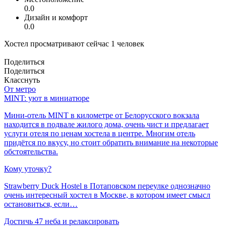
0.0
Дизайн и комфорт
0.0
Хостел просматривают сейчас 1 человек
Поделиться
Поделиться
Класснуть
От метро
MINT: уют в миниатюре
Мини-отель MINT в километре от Белорусского вокзала
находится в подвале жилого дома, очень чист и предлагает
услуги отеля по ценам хостела в центре. Многим отель
придётся по вкусу, но стоит обратить внимание на некоторые
обстоятельства.
Кому уточку?
Strawberry Duck Hostel в Потаповском переулке однозначно
очень интересный хостел в Москве, в котором имеет смысл
остановиться, если…
Достичь 47 неба и релаксировать