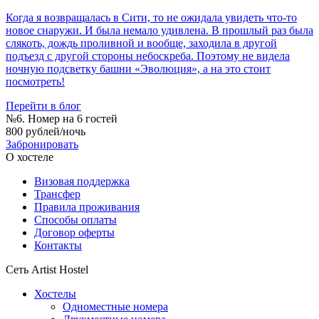
Когда я возвращалась в Сити, то не ожидала увидеть что-то
новое снаружи. И была немало удивлена. В прошлый раз была
слякоть, дождь проливной и вообще, заходила в другой
подъезд с другой стороны небоскреба. Поэтому не видела
ночную подсветку башни «Эволюция», а на это стоит
посмотреть!
Перейти в блог
№6. Номер на 6 гостей
800 рублей/ночь
Забронировать
О хостеле
Визовая поддержка
Трансфер
Правила проживания
Способы оплаты
Договор оферты
Контакты
Сеть Artist Hostel
Хостелы
Одноместные номера