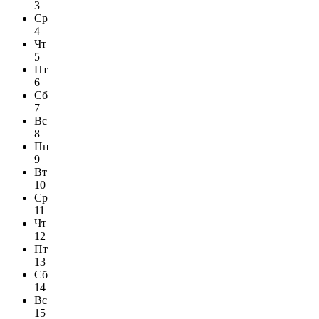
3
Ср
4
Чт
5
Пт
6
Сб
7
Вс
8
Пн
9
Вт
10
Ср
11
Чт
12
Пт
13
Сб
14
Вс
15