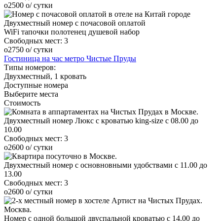
o
2500
o
/ сутки
Двухместный номер с почасовой оплатой
WiFi
тапочки
полотенец
душевой набор
Свободных мест:
3
o
2750
o
/ сутки
Гостиница на час метро Чистые Пруды
Типы номеров:
Двухместный, 1 кровать
Доступные номера
Выберите места
Стоимость
Двухместный номер Люкс с кроватью king-size c 08.00 до
10.00
Свободных мест:
3
o
2600
o
/ сутки
Двухместный номер с основновными удобствами с 11.00 до
13.00
Свободных мест:
3
o
2600
o
/ сутки
Номер с одной большой двуспальной кроватью c 14.00 до