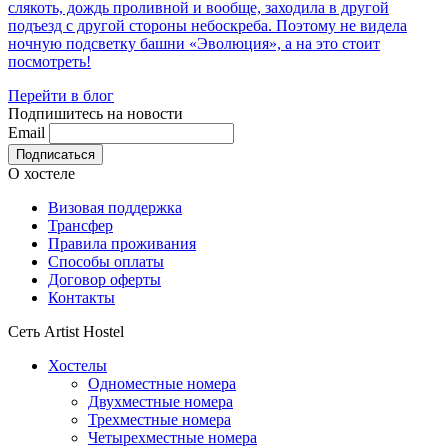
слякоть, дождь проливной и вообще, заходила в другой
подъезд с другой стороны небоскреба. Поэтому не видела
ночную подсветку башни «Эволюция», а на это стоит
посмотреть!
Перейти в блог
Подпишитесь на новости
Email
О хостеле
Визовая поддержка
Трансфер
Правила проживания
Способы оплаты
Договор оферты
Контакты
Сеть Artist Hostel
Хостелы
Одноместные номера
Двухместные номера
Трехместные номера
Четырехместные номера