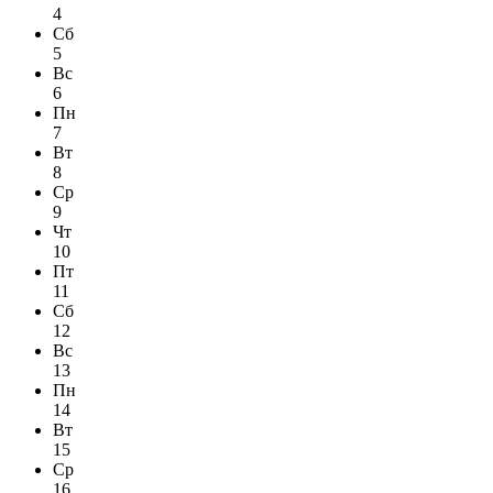
4
Сб
5
Вс
6
Пн
7
Вт
8
Ср
9
Чт
10
Пт
11
Сб
12
Вс
13
Пн
14
Вт
15
Ср
16