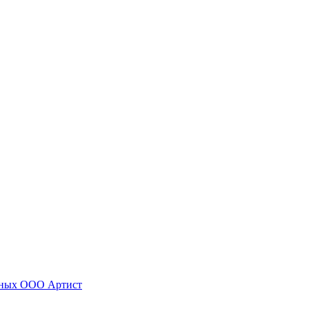
нных ООО Артист
Следуйте за нами: