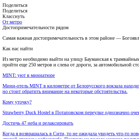
Поделиться
Поделиться
Класснуть
От метро
Достопримечательности рядом
Самая важная достопримечательность в этом районе — Богоявле
Как нас найти
Из метро необходимо выйти на улицу Бауманская к трамвайным 
пройти еще 250 метров и слева от дороги, за автомобильной с
MINT: уют в миниатюре
Мини-отель MINT в километре от Белорусского вокзала находитс
но стоит обратить внимание на некоторые обстоятельства.
Кому уточку?
Strawberry Duck Hostel в Потаповском переулке однозначно оч
Достичь 47 неба и релаксировать
Когда я возвращалась в Сити, то не ожидала увидеть что-то но