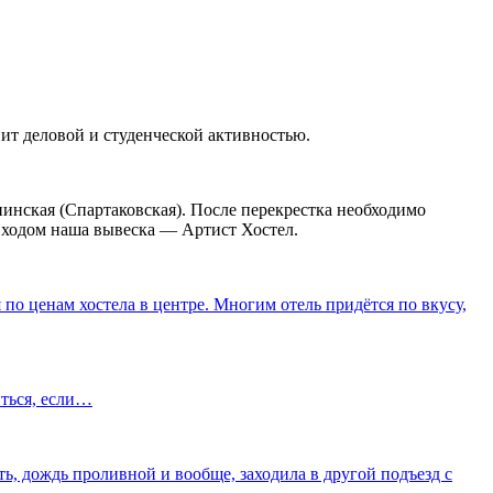
ит деловой и студенческой активностью.
нинская (Спартаковская). После перекрестка необходимо
 входом наша вывеска — Артист Хостел.
 по ценам хостела в центре. Многим отель придётся по вкусу,
иться, если…
ть, дождь проливной и вообще, заходила в другой подъезд с