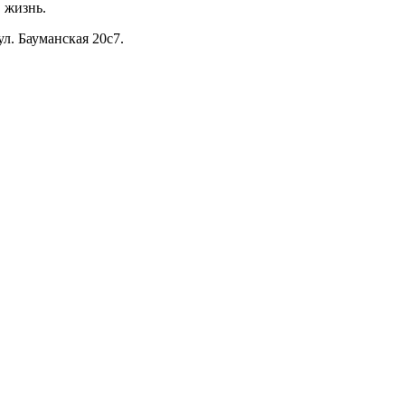
 жизнь.
л. Бауманская 20с7.