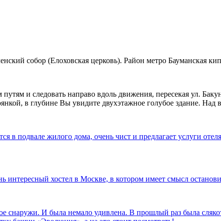
нский собор (Елоховская церковь). Район метро Бауманская кип
путям и следовать направо вдоль движения, пересекая ул. Баку
тоянкой, в глубине Вы увидите двухэтажное голубое здание. Над
я в подвале жилого дома, очень чист и предлагает услуги отеля
ень интересный хостел в Москве, в котором имеет смысл останов
вое снаружи. И была немало удивлена. В прошлый раз была сляко