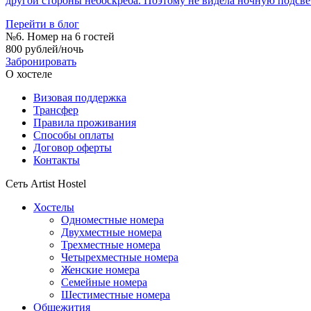
другой стороны небоскреба. Поэтому не видела ночную подсве
Перейти в блог
№6. Номер на 6 гостей
800 рублей/ночь
Забронировать
О хостеле
Визовая поддержка
Трансфер
Правила проживания
Способы оплаты
Договор оферты
Контакты
Сеть Artist Hostel
Хостелы
Одноместные номера
Двухместные номера
Трехместные номера
Четырехместные номера
Женские номера
Семейные номера
Шестиместные номера
Общежития