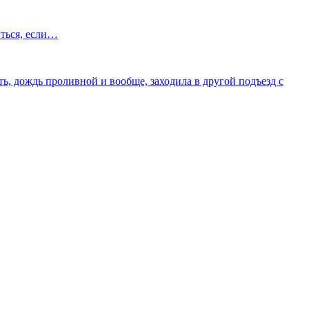
иться, если…
ть, дождь проливной и вообще, заходила в другой подъезд с