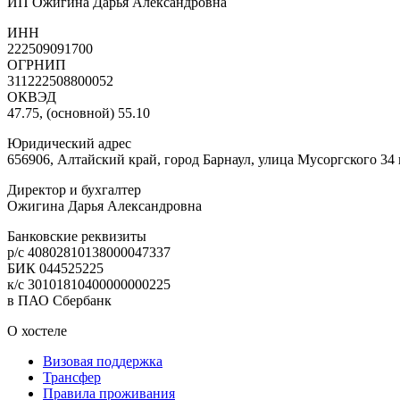
ИП Ожигина Дарья Александровна
ИНН
222509091700
ОГРНИП
311222508800052
ОКВЭД
47.75, (основной) 55.10
Юридический адрес
656906, Алтайский край, город Барнаул, улица Мусоргского 34 
Директор и бухгалтер
Ожигина Дарья Александровна
Банковские реквизиты
р/с 40802810138000047337
БИК 044525225
к/с 30101810400000000225
в ПАО Сбербанк
О хостеле
Визовая поддержка
Трансфер
Правила проживания