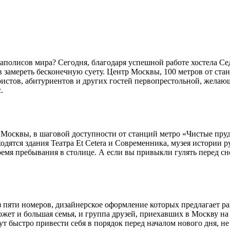
полисов мира? Сегодня, благодаря успешной работе хостела Се
ив замереть бесконечную суету. Центр Москвы, 100 метров от с
ристов, абитуриентов и других гостей первопрестольной, жела
.
Москвы, в шаговой доступности от станций метро «Чистые пруды
ходятся здания Театра Et Cetera и Современника, музея истории 
емя пребывания в столице. А если вы привыкли гулять перед сн
из пяти номеров, дизайнерское оформление которых предлагает р
у может и большая семья, и группа друзей, приехавших в Москву
 быстро привести себя в порядок перед началом нового дня, не