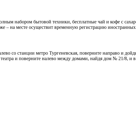
лным набором бытовой техники, бесплатные чай и кофе с сахаром
кже – на месте осуществит временную регистрацию иностранных
алево со станции метро Тургеневская, поверните направо и дойд
театра и поверните налево между домами, найдя дом № 21/8, и в