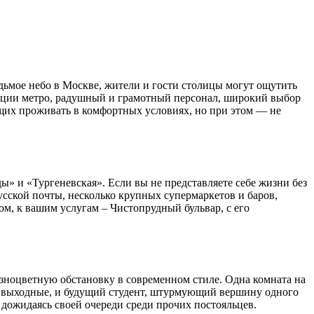
дьмое небо в Москве, жители и гости столицы могут ощутить
танции метро, радушный и грамотный персонал, широкий выбор
ющих проживать в комфортных условиях, но при этом — не
» и «Тургеневская». Если вы не представляете себе жизни без
русской почты, несколько крупных супермаркетов и баров,
ом, к вашим услугам – Чистопрудный бульвар, с его
азноцветную обстановку в современном стиле. Одна комната на
 на выходные, и будущий студент, штурмующий вершину одного
 дожидаясь своей очереди среди прочих постояльцев.