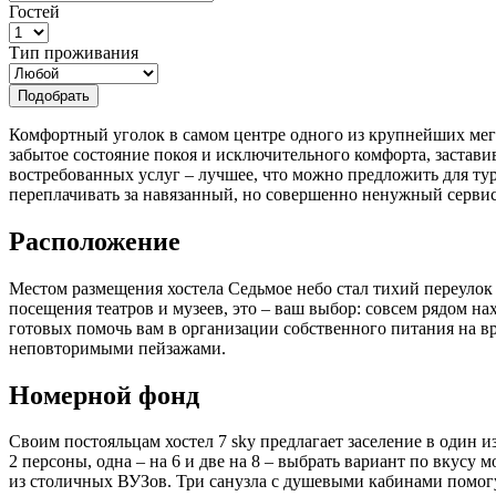
Гостей
Тип проживания
Подобрать
Комфортный уголок в самом центре одного из крупнейших мега
забытое состояние покоя и исключительного комфорта, застав
востребованных услуг – лучшее, что можно предложить для ту
переплачивать за навязанный, но совершенно ненужный сервис
Расположение
Местом размещения хостела Седьмое небо стал тихий переулок 
посещения театров и музеев, это – ваш выбор: совсем рядом на
готовых помочь вам в организации собственного питания на вр
неповторимыми пейзажами.
Номерной фонд
Своим постояльцам хостел 7 sky предлагает заселение в один 
2 персоны, одна – на 6 и две на 8 – выбрать вариант по вкус
из столичных ВУЗов. Три санузла с душевыми кабинами помогут