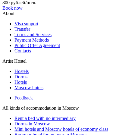
800 рублей/ночь
Book now
About
Visa support
Transfer
Terms and Services
Payment Methods
Public Offer Agreement
Contacts
Artist Hostel
Hostels
Dorms
Hotels
Moscow hotels
Feedback
All kinds of accommodation in Moscow
Rent a bed with no intermediary
Dorms in Moscow
Mini hotels and Moscow hotels of economy class
Room or hotel for an hour in Moscow